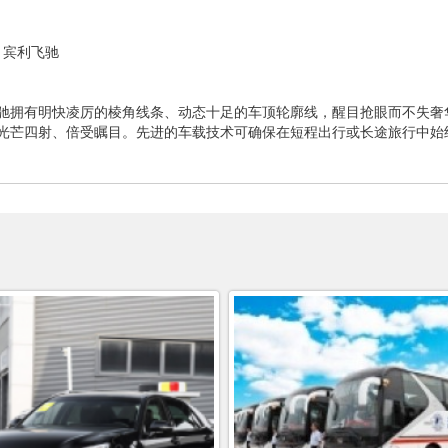
、宾利飞驰
驰拥有明快凌厉的棱角线条、动态十足的车顶轮廓线，醒目抢眼而不失奢
光芒四射、倍受瞩目。先进的车载技术可确保在短程出行或长途旅行中始