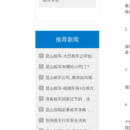
租车常识
奥
练
2
推荐新闻
保
是
1
昆山租车-大巴租车公司如何提升业务水平？
2
昆山租车有哪些小窍门？
3
3
昆山租车公司_教你如何规避风险租车
揽
4
昆山租车-租婚车有4点很方便的地方
5
准备租车回家过节的，这六点必须要清楚-昆山汽车租赁公司
4
6
昆山假期必看租车攻略，租车平台如何选择？
7
苏州雨天行车安全法则
个
得