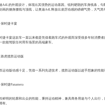
迪A4L的外观设计，体现出其强势的运动基因。锐利硬朗的车身线条，
刻画的侧身腰线与顶线，让奥迪A4L释放出凌厉动感的磅礴气势，大气简
、保时捷卡宴
时捷卡宴这款车一直以来都是凭借着跑车式的外观而深受很多年轻消费者
一款能驾驭任何用车场景的高端豪车。
、路虎揽胜运动版
胜运动版动感十足，凭借一系列先进技术，揽胜运动版以超乎想象的性能
、保时捷Panamera
性鲜明的轮廓和出众的性能，秉持运动精神，兼具商务用途与个人出行，
拥有。