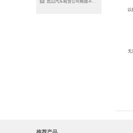
8
昆山汽车租赁公司根据不同车型，收取相应的押金
低
以
6
签
无
7
假
推荐产品