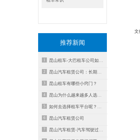
租车常识
2
旅
文
推荐新闻
3
1
昆山租车-大巴租车公司如何提升业务水平？
不
2
昆山汽车租赁公司：长期租车前留心哪些事情？
3
昆山租车有哪些小窍门？
4
4
昆山为什么越来越多人选择租车而不是买车？
5
最
如何去选择租车平台呢？租车平台哪个好？-昆山汽车租赁公司
6
昆山汽车租赁公司
5
7
昆山汽车租赁-汽车驾驶过程中如何减缓疲劳感？