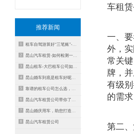
车租赁
推荐新闻
一、要
1
租车自驾游算好“三笔账”-昆山租车
外，实
2
昆山汽车租赁-如何检测一辆车的安全性能？
常关键
3
昆山租车-大巴租车公司如何提升业务水平？
牌，并
4
昆山婚车到底是租车好呢？还是给亲朋好友借车好呢？
有级别
5
靠谱的租车公司怎么选，手把手给你支招
的需求
6
昆山汽车租赁公司带你了解租车不退还押金怎么办
7
昆山婚庆用车，助您打造难忘婚礼
8
昆山汽车租赁公司
第二、