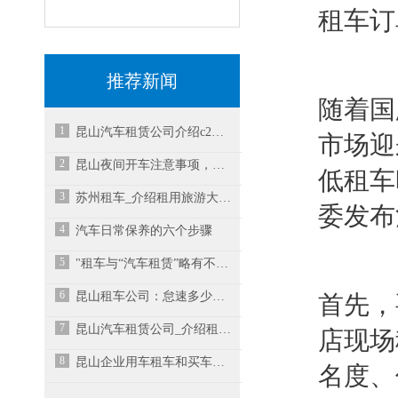
租车订
推荐新闻
随着国
1
昆山汽车租赁公司介绍c2是手动挡还是自动挡？
市场迎
2
昆山夜间开车注意事项，你知道多少呢？
低租车
3
苏州租车_介绍租用旅游大巴的注意事项
委发布
4
汽车日常保养的六个步骤
5
"租车与“汽车租赁”略有不同-昆山租车
6
昆山租车公司：怠速多少转正常？
首先，
7
昆山汽车租赁公司_介绍租赁豪车的注意事项
店现场
8
昆山企业用车租车和买车哪个更好？
名度、