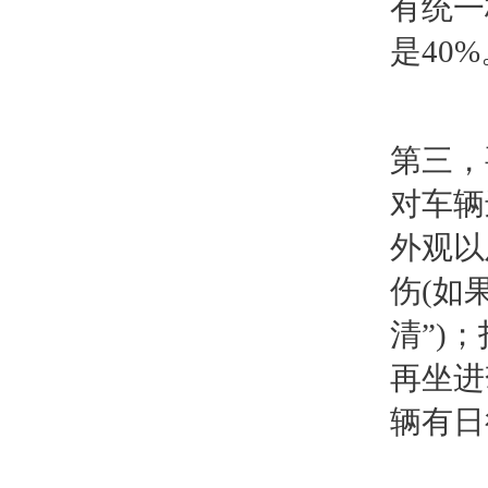
有统一
是40%
第三，
对车辆
外观以
伤(如
清”)
再坐进
辆有日