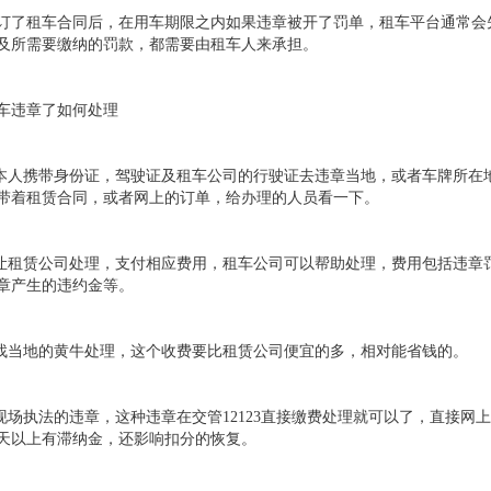
订了租车合同后，在用车期限之内如果违章被开了罚单，租车平台通常会
及所需要缴纳的罚款，都需要由租车人来承担。
车违章了如何处理
.本人携带身份证，驾驶证及租车公司的行驶证去违章当地，或者车牌所在
带着租赁合同，或者网上的订单，给办理的人员看一下。
.让租赁公司处理，支付相应费用，租车公司可以帮助处理，费用包括违章
章产生的违约金等。
.找当地的黄牛处理，这个收费要比租赁公司便宜的多，相对能省钱的。
.现场执法的违章，这种违章在交管12123直接缴费处理就可以了，直接
5天以上有滞纳金，还影响扣分的恢复。