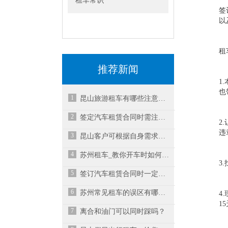
租车常识
签
以
租
推荐新闻
1
也
1
昆山旅游租车有哪些注意事项呢？
2
签定汽车租赁合同时需注意的事项-昆山汽车租赁公司
2
违
3
昆山客户可根据自身需求选择不同车型进行以租代购
4
苏州租车_教你开车时如何防止追尾？
3
5
签订汽车租赁合同时一定要注意细节-昆山租车
6
苏州常见租车的误区有哪些？
4
1
7
离合和油门可以同时踩吗？