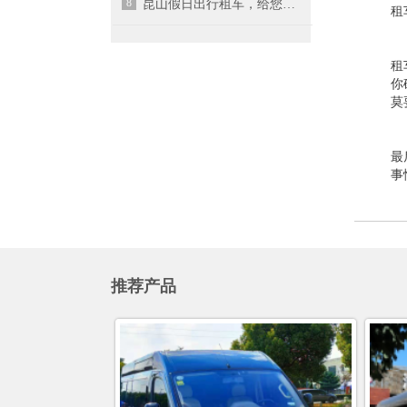
8
昆山假日出行租车，给您四点提示
租
租
你
莫
最
事
推荐产品