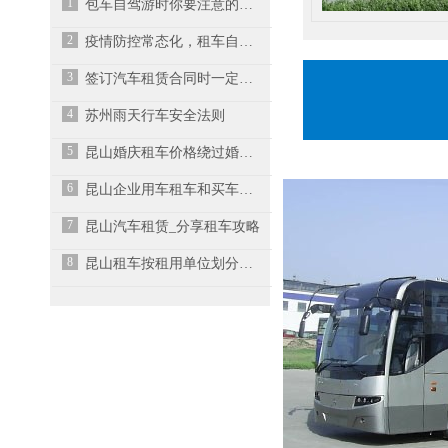
1
包车自驾游时你要注意的事项有哪些呢？-昆山租车
2
疫情防控常态化，租车自驾游值得推荐
3
签订汽车租赁合同时一定要注意细节-昆山租车
4
苏州雨天行车安全法则
5
昆山婚庆租车价格绕过婚庆中介能省不少
6
昆山企业用车租车和买车哪个更好？
7
昆山汽车租赁_分享租车攻略
8
昆山租车按租用单位划分种类