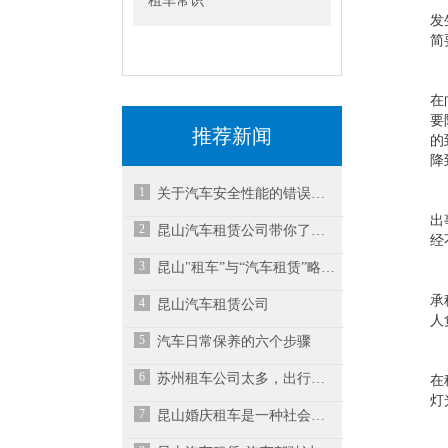
租车常识
发
简
在
要
推荐新闻
的
降
1
关于汽车安全性能的错误认识
出
2
昆山汽车租赁公司带你了解租车不退还押金怎么办
经
3
昆山"租车”与“汽车租赁”略有不同
承
4
昆山汽车租赁公司
人
5
汽车日常保养的六个步骤
6
苏州租车公司太多，出行租车如何选择？
在
灯
7
昆山婚庆租车是一种社会新兴的租车模式