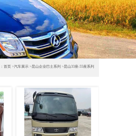
：
首页
>
汽车展示
>
昆山企业巴士系列
>
昆山33座-55座系列